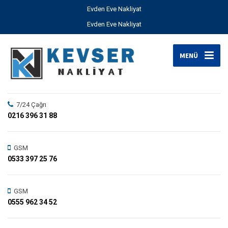
Evden Eve Nakliyat
Evden Eve Nakliyat
MENÜ
7/24 Çağrı
0216 396 31 88
GSM
0533 397 25 76
GSM
0555 962 34 52